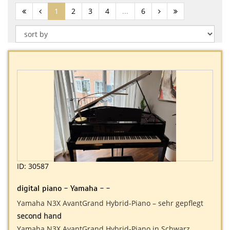
(current)
1
2
3
4
...
6
ID: 30587
digital piano - Yamaha - -
Yamaha N3X AvantGrand Hybrid-Piano – sehr gepflegt
second hand
Yamaha N3X AvantGrand Hybrid-Piano in Schwarz