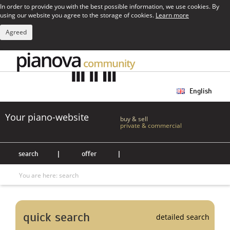
In order to provide you with the best possible information, we use cookies. By
using our website you agree to the storage of cookies.
Learn more
Agreed
English
Your piano-website
buy & sell
private & commercial
search
|
offer
|
You are here:
search
quick search
detailed search