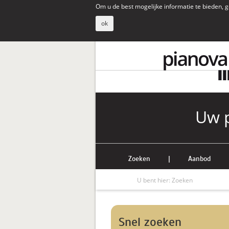
Om u de best mogelijke informatie te bieden, g
ok
Uw p
Zoeken
|
Aanbod
U bent hier:
Zoeken
Snel zoeken