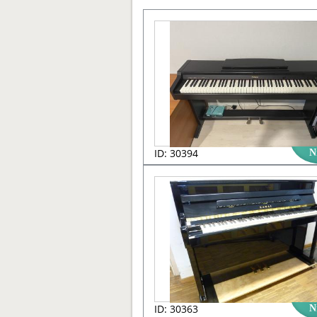
ID: 30394
N
ID: 30363
N