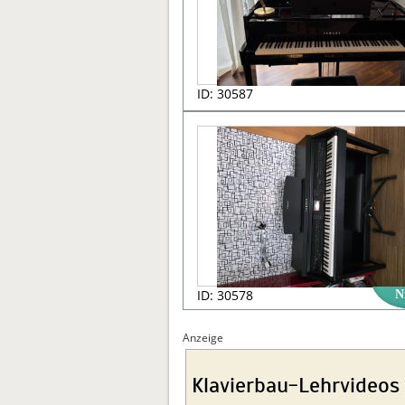
ID: 30587
ID: 30578
N
Anzeige
Klavierbau-Lehrvideos