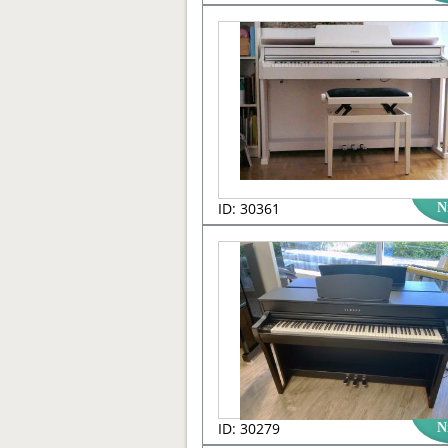
ID: 30361
N
ID: 30279
N