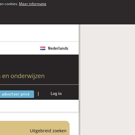
van cookies.
Meer informatie
Nederlands
 en onderwijzen
|
Log in
adverteer privé
Uitgebreid zoeken