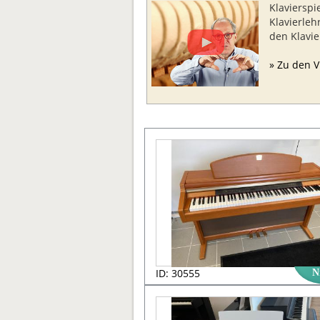
Klavierspi
Klavierleh
den Klavi
» Zu den V
ID: 30555
N