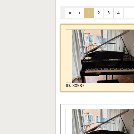
(current)
1
2
3
4
...
ID: 30587