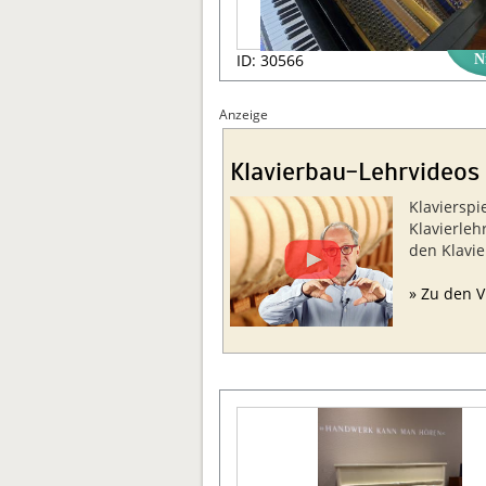
ID: 30566
N
Anzeige
Klavierbau-Lehrvideos
Klavierspi
Klavierleh
den Klavi
» Zu den V