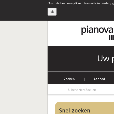
Om u de best mogelijke informatie te bieden, g
ok
Uw p
Zoeken
|
Aanbod
U bent hier:
Zoeken
Snel zoeken