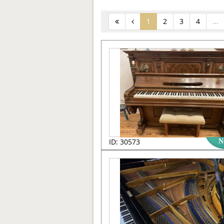
(current)
1
2
3
4
...
ID: 30573
N