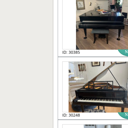
ID: 30385
N
ID: 30248
N