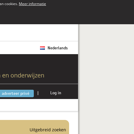
van cookies.
Meer informatie
Nederlands
 en onderwijzen
|
Log in
adverteer privé
Uitgebreid zoeken