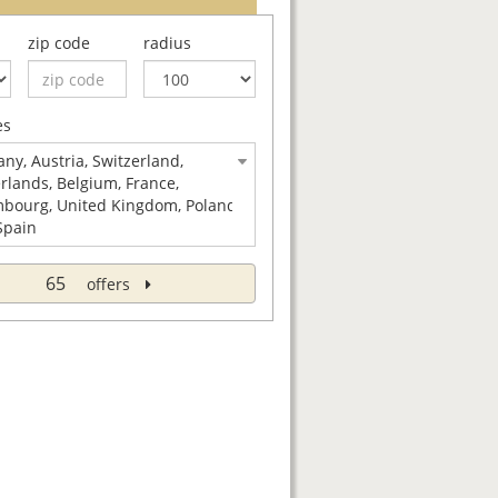
zip code
radius
es
ny, Austria, Switzerland,
rlands, Belgium, France,
bourg, United Kingdom, Poland,
 Spain
65
offers