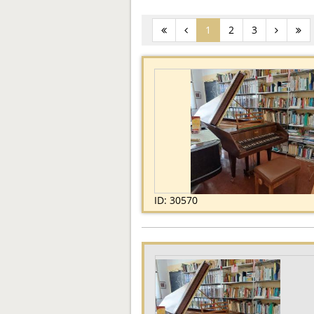
(current)
1
2
3
ID: 30570