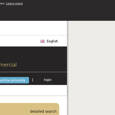
kies.
Learn more
English
mercial
|
login
vertise privately
detailed search