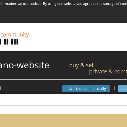
information, we use cookies. By using our website you agree to the storage of coo
ano-website
buy & sell
private & com
|
|
advertise commercially
ad