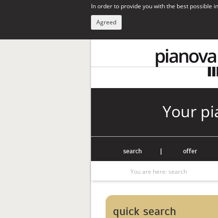
In order to provide you with the best possible 
Agreed
Your pi
search
|
offer
You are here:
search
quick search