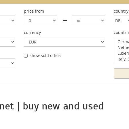
price from
country
currency
countri
Germa
Nethe
Luxem
show sold offers
Italy,
net | buy new and used