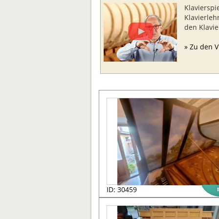
Klavierspi
Klavierleh
den Klavi
» Zu den V
ID: 30459