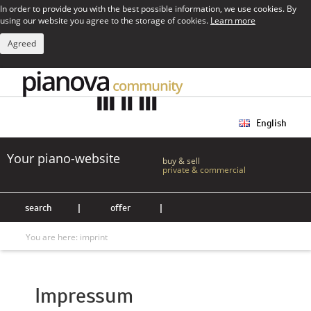
In order to provide you with the best possible information, we use cookies. By
using our website you agree to the storage of cookies.
Learn more
Agreed
English
Your piano-website
buy & sell
private & commercial
search
|
offer
|
You are here:
imprint
Impressum