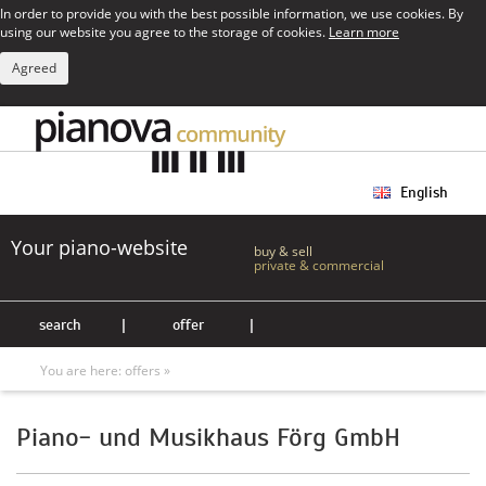
In order to provide you with the best possible information, we use cookies. By
using our website you agree to the storage of cookies.
Learn more
Agreed
English
Your piano-website
buy & sell
private & commercial
search
|
offer
|
You are here:
offers »
Piano- und Musikhaus Förg GmbH