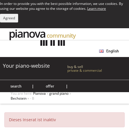
In order to provide you with the best possible information, we use cookies. By
using our website you agree to the storage of cookies.
Learn more
Agreed
English
Your piano-website
buy & sell
private & commercial
search
|
offer
|
You are here:
Pianova
»
grand piano
»
Bechstein
» - B
Dieses Inserat ist inaktiv