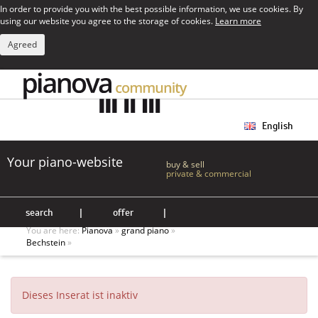
In order to provide you with the best possible information, we use cookies. By
using our website you agree to the storage of cookies.
Learn more
Agreed
English
Your piano-website
buy & sell
private & commercial
search
|
offer
|
You are here:
Pianova
»
grand piano
»
Bechstein
»
Dieses Inserat ist inaktiv