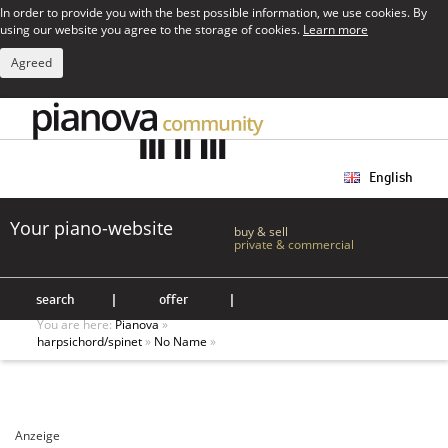
In order to provide you with the best possible information, we use cookies. By
using our website you agree to the storage of cookies.
Learn more
Agreed
English
Your piano-website
buy & sell
private & commercial
search
|
offer
|
You are here:
Pianova
»
harpsichord/spinet
»
No Name
»
Anzeige