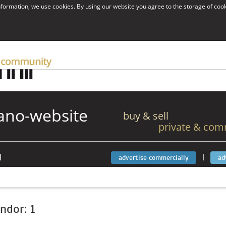
information, we use cookies. By using our website you agree to the storage of coo
ano-website
buy & sell
private & com
|
|
advertise commercially
ad
endor: 1