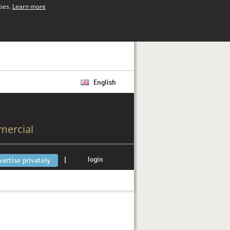
kies.
Learn more
English
mercial
|
login
vertise privately