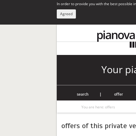
In order to provide you with the best possible 
Agreed
Your pi
search
|
offer
You are here:
offers
offers of this private v