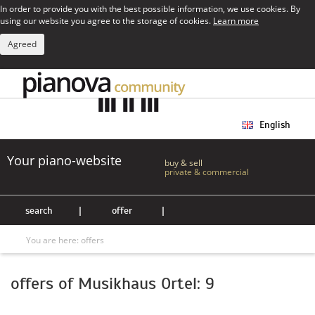
In order to provide you with the best possible information, we use cookies. By
using our website you agree to the storage of cookies.
Learn more
Agreed
English
Your piano-website
buy & sell
private & commercial
search
|
offer
|
You are here:
offers
offers of Musikhaus Ortel: 9