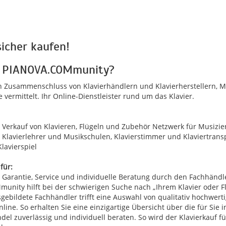
sicher kaufen!
ie PIANOVA.COMmunity?
 Zusammenschluss von Klavierhändlern und Klavierherstellern, Mu
 vermittelt. Ihr Online-Dienstleister rund um das Klavier.
d Verkauf von Klavieren, Flügeln und Zubehör Netzwerk für Musizier
lavierlehrer und Musikschulen, Klavierstimmer und Klaviertranspo
lavierspiel
für:
o Garantie, Service und individuelle Beratung durch den Fachhändl
nity hilft bei der schwierigen Suche nach „Ihrem Klavier oder Fl
gebildete Fachhändler trifft eine Auswahl von qualitativ hochwerti
ne. So erhalten Sie eine einzigartige Übersicht über die für Sie i
 zuverlässig und individuell beraten. So wird der Klavierkauf fü