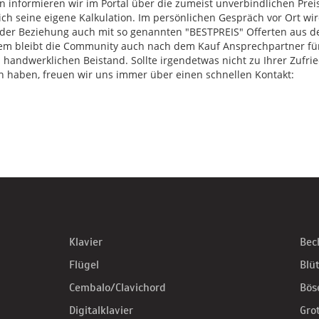
n informieren wir im Portal über die zumeist unverbindlichen Pre
ich seine eigene Kalkulation. Im persönlichen Gespräch vor Ort wir
jeder Beziehung auch mit so genannten "BESTPREIS" Offerten aus d
em bleibt die Community auch nach dem Kauf Ansprechpartner für
 handwerklichen Beistand. Sollte irgendetwas nicht zu Ihrer Zufrie
haben, freuen wir uns immer über einen schnellen Kontakt:
Klavier
Bec
Flügel
Blü
Cembalo/Clavichord
Bös
Digitalklavier
Gro