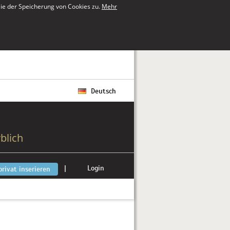
ie der Speicherung von Cookies zu.
Mehr
Deutsch
blich
|
Login
privat inserieren