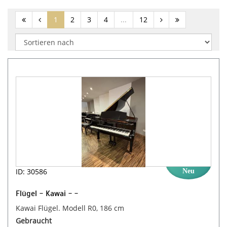
(current)
1
2
3
4
...
12
ID: 30586
Neu
Flügel - Kawai - -
Kawai Flügel. Modell R0, 186 cm
Gebraucht