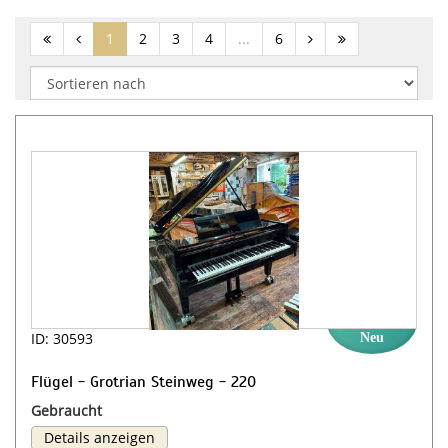
(current)
1
2
3
4
...
6
ID: 30593
Neu
Flügel - Grotrian Steinweg - 220
Gebraucht
Details anzeigen