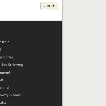
Zurück
hstein
thner
endorfer
trian Steinweg
mmond
ai
immel
inway & Sons
aha