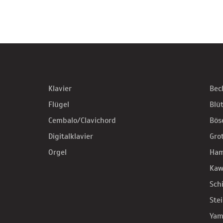
Klavier
Bec
Flügel
Blü
Cembalo/Clavichord
Bös
Digitalklavier
Gro
Orgel
Ha
Kaw
Sch
Ste
Yam