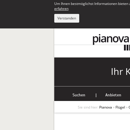
Um Ihnen bestmöglichst Informationen bieten 
erfahren
Verstanden
Ihr 
Suchen
|
Anbieten
Sie sind hier:
Pianova
»
Flügel
»