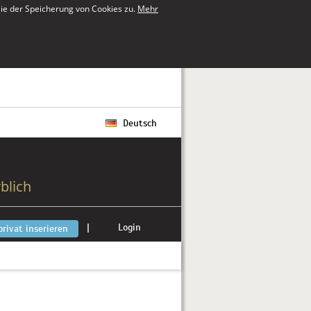
ie der Speicherung von Cookies zu.
Mehr
Deutsch
blich
|
Login
privat inserieren