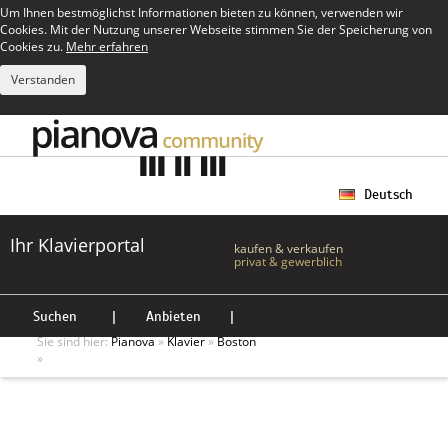
Um Ihnen bestmöglichst Informationen bieten zu können, verwenden wir
Cookies. Mit der Nutzung unserer Webseite stimmen Sie der Speicherung von
Cookies zu.
Mehr erfahren
Verstanden
Deutsch
Ihr Klavierportal
kaufen & verkaufen
privat & gewerblich
Suchen
|
Anbieten
|
Sie sind hier:
Pianova
»
Klavier
»
Boston
»