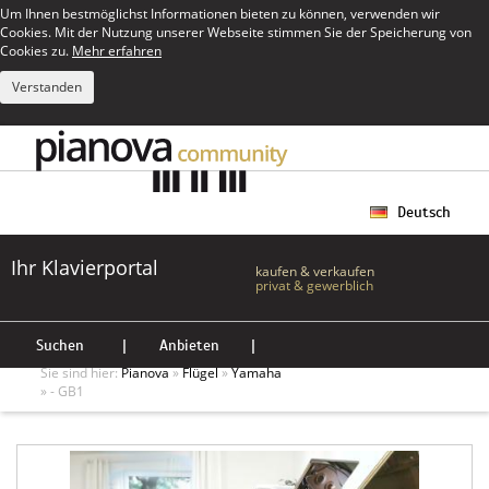
Um Ihnen bestmöglichst Informationen bieten zu können, verwenden wir
Cookies. Mit der Nutzung unserer Webseite stimmen Sie der Speicherung von
Cookies zu.
Mehr erfahren
Verstanden
Deutsch
Ihr Klavierportal
kaufen & verkaufen
privat & gewerblich
Suchen
|
Anbieten
|
Sie sind hier:
Pianova
»
Flügel
»
Yamaha
» - GB1