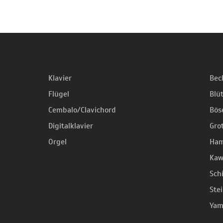
Klavier
Bec
Flügel
Blü
Cembalo/Clavichord
Bös
Digitalklavier
Gro
Orgel
Ha
Kaw
Sch
Ste
Yam