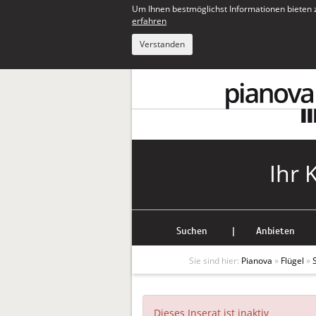
Um Ihnen bestmöglichst Informationen bieten 
erfahren
Verstanden
Ihr 
Suchen
|
Anbieten
Sie sind hier:
Pianova
»
Flügel
»
Dieses Inserat ist inaktiv