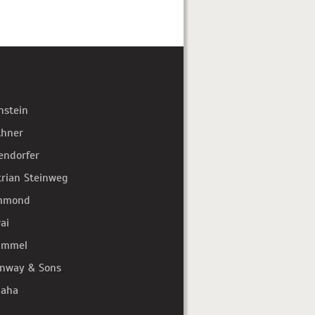
hstein
thner
endorfer
trian Steinweg
mmond
ai
immel
inway & Sons
aha