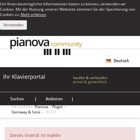
Um Ihnen bestmöglichst Informationen bieten zu können, verwenden wir
Cookies. Mit der Nutzung unserer Webseite stimmen Sie der Speicherung von
Cookies zu.
Mehr erfahren
Verstanden
Deutsch
Ihr Klavierportal
kaufen & verkaufen
privat & gewerblich
Suchen
|
Anbieten
|
Sie sind hier:
Pianova
»
Flügel
»
Steinway & Sons
» - B-211
Dieses Inserat ist inaktiv