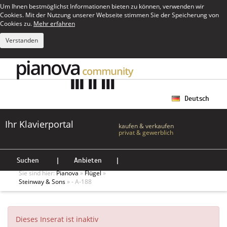
Um Ihnen bestmöglichst Informationen bieten zu können, verwenden wir
Cookies. Mit der Nutzung unserer Webseite stimmen Sie der Speicherung von
Cookies zu.
Mehr erfahren
Verstanden
Deutsch
Ihr Klavierportal
kaufen & verkaufen
privat & gewerblich
Suchen
|
Anbieten
|
Sie sind hier:
Pianova
»
Flügel
»
Steinway & Sons
» - A-188
Dieses Inserat ist inaktiv