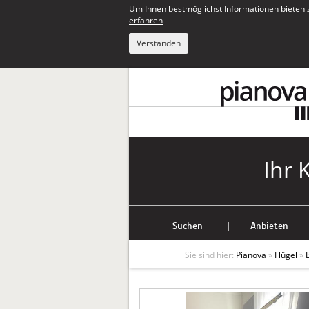
Um Ihnen bestmöglichst Informationen bieten 
erfahren
Verstanden
Ihr 
Suchen
|
Anbieten
Sie sind hier:
Pianova
»
Flügel
»