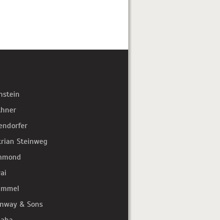
hstein
thner
endorfer
trian Steinweg
mmond
ai
immel
inway & Sons