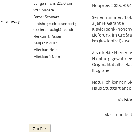
Länge in cm: 215.0 cm
Neupreis 2025: € 54
Stil: Andere
Farbe: Schwarz
Seriennummer: 184
r/steinway-
3 Jahre Garantie
Finish: geschlossenporig
Klavierbank (höhenv
(poliert hochglänzend)
Lieferung im Großra
Herkunft: Asien
km (kostenfrei) - we
Baujahr: 2017
Mietbar: Nein
Als direkte Niederl
Mietkauf: Nein
Hamburg gewährleist
Originalität aller B
Biografie.
Natürlich können Si
Haus Stuttgart anspi
Vollst
Maschinelle 
Zurück