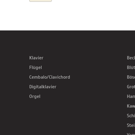
Klavier
Bec
Flügel
Blü
Cembalo/Clavichord
Bös
Digitalklavier
Gro
Orgel
Ha
Kaw
Sch
Ste