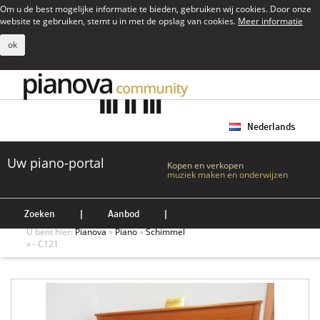
Om u de best mogelijke informatie te bieden, gebruiken wij cookies. Door onze
website te gebruiken, stemt u in met de opslag van cookies.
Meer informatie
ok
Nederlands
Uw piano-portal
Kopen en verkopen
muziek maken en onderwijzen
Zoeken
|
Aanbod
|
U bent hier:
Pianova
»
Piano
»
Schimmel
» - C121