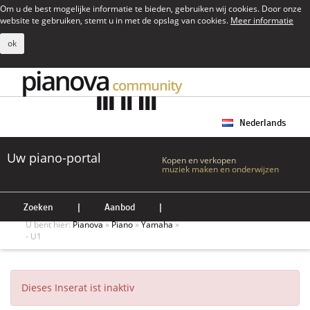
Om u de best mogelijke informatie te bieden, gebruiken wij cookies. Door onze
website te gebruiken, stemt u in met de opslag van cookies.
Meer informatie
ok
Nederlands
Uw piano-portal
Kopen en verkopen
muziek maken en onderwijzen
Zoeken
|
Aanbod
|
U bent hier:
Pianova
»
Piano
»
Yamaha
»
- U1
Dieses Inserat ist inaktiv