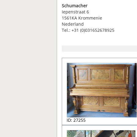
Schumacher
Iepenstraat 6
1561KA Krommenie
Nederland
Tel.: +31 (0)031652678925
ID: 27255