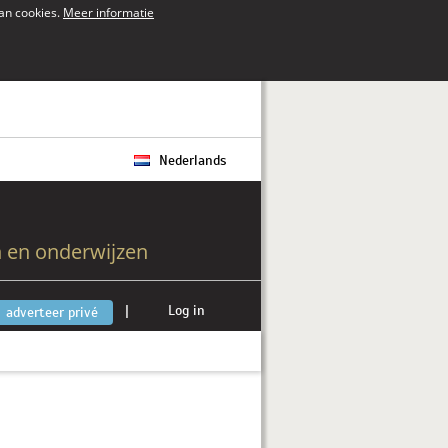
van cookies.
Meer informatie
Nederlands
 en onderwijzen
|
Log in
adverteer privé