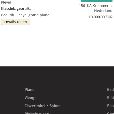
Pleyel
1561KA Krommenie
Klassiek, gebruikt
Nederland
Beautiful Pleyel grand piano
10.000,00 EUR
Details tonen
Piano
Bec
Vleugel
Blü
Clavecimbel / Spinet
Bös