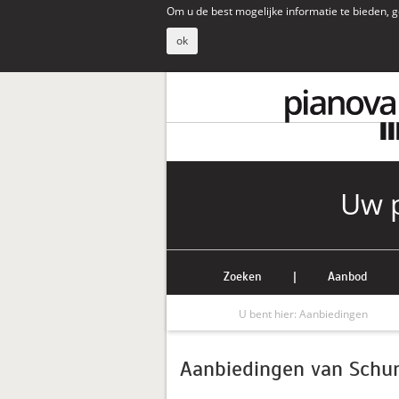
Om u de best mogelijke informatie te bieden, g
ok
Uw p
Zoeken
|
Aanbod
U bent hier:
Aanbiedingen
Aanbiedingen van Schu