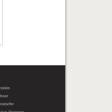
hstein
thner
endorfer