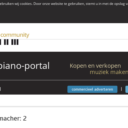
ebruiken wij cookies. Door onze website te gebruiken, stemt u in met de opslag 
iano-portal
Kopen en verkopen
muziek maken
|
|
commercieel adverteren
macher: 2