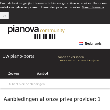
Om u de best mogelijke informatie te bieden, gebruiken wij cookies. Door onze
website te gebruiken, stemt u in met de opslag van cookies.
Meer informatie
ok
Nederlands
Uw piano-portal
Kopen en verkopen
muziek maken en onderwijzen
Zoeken
|
Aanbod
|
U bent hier:
Aanbiedingen
Aanbiedingen al onze prive provider: 1