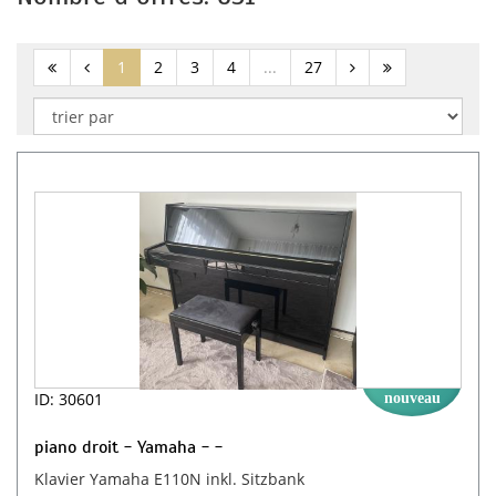
(current)
1
2
3
4
...
27
ID: 30601
nouveau
piano droit - Yamaha - -
Klavier Yamaha E110N inkl. Sitzbank