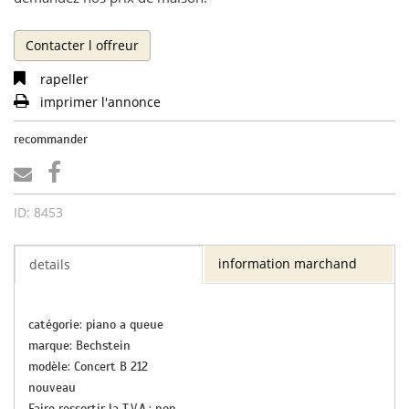
Contacter l offreur
rapeller
imprimer l'annonce
recommander
ID: 8453
information marchand
details
catégorie: piano a queue
marque: Bechstein
modèle: Concert B 212
nouveau
Faire ressortir la T.V.A.: non