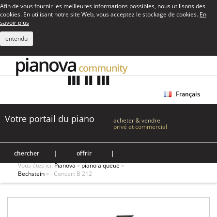
Afin de vous fournir les meilleures informations possibles, nous utilisons des
cookies. En utilisant notre site Web, vous acceptez le stockage de cookies.
En
savoir plus
entendu
Français
Votre portail du piano
acheter & vendre
privé et commercial
chercher
|
offrir
|
Vous êtes ici:
Pianova
»
piano a queue
»
Bechstein
» - Concert B 212