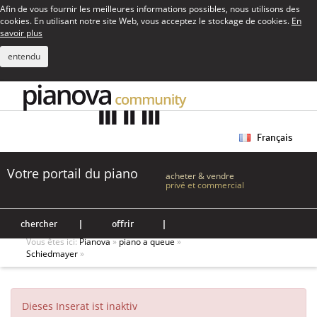
Afin de vous fournir les meilleures informations possibles, nous utilisons des
cookies. En utilisant notre site Web, vous acceptez le stockage de cookies.
En
savoir plus
entendu
Français
Votre portail du piano
acheter & vendre
privé et commercial
chercher
|
offrir
|
Vous êtes ici:
Pianova
»
piano a queue
»
Schiedmayer
»
Dieses Inserat ist inaktiv