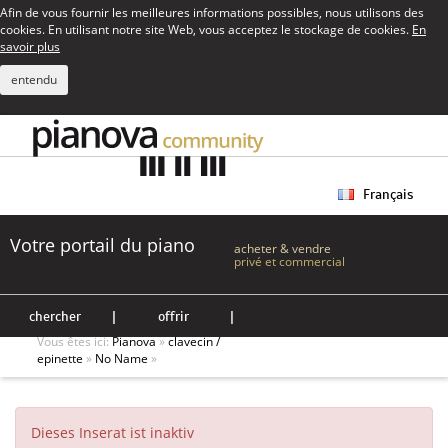
Afin de vous fournir les meilleures informations possibles, nous utilisons des
cookies. En utilisant notre site Web, vous acceptez le stockage de cookies.
En
savoir plus
entendu
Français
Votre portail du piano
acheter & vendre
privé et commercial
chercher
|
offrir
|
Vous êtes ici:
Pianova
»
clavecin /
epinette
»
No Name
»
Dieses Inserat ist inaktiv