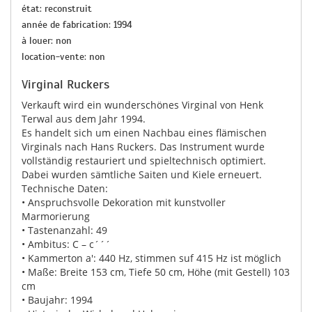
état: reconstruit
année de fabrication: 1994
à louer: non
location-vente: non
Virginal Ruckers
Verkauft wird ein wunderschönes Virginal von Henk
Terwal aus dem Jahr 1994.
Es handelt sich um einen Nachbau eines flämischen
Virginals nach Hans Ruckers. Das Instrument wurde
vollständig restauriert und spieltechnisch optimiert.
Dabei wurden sämtliche Saiten und Kiele erneuert.
Technische Daten:
• Anspruchsvolle Dekoration mit kunstvoller
Marmorierung
• Tastenanzahl: 49
• Ambitus: C – c´´´
• Kammerton a′: 440 Hz, stimmen suf 415 Hz ist möglich
• Maße: Breite 153 cm, Tiefe 50 cm, Höhe (mit Gestell) 103
cm
• Baujahr: 1994