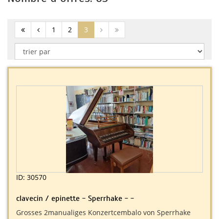
(current)
1
2
3
ID: 30570
clavecin / epinette - Sperrhake - -
Grosses 2manualiges Konzertcembalo von Sperrhake