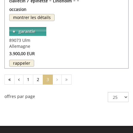
clavecin / epinette - Lindholm - -
occasion
montrer les détails
89073 Ulm
Allemagne
3.900,00 EUR
rappeler
(current)
1
2
3
offres par page